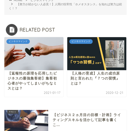
HOME
ビジネスマインド
【努力が続かない人必見！】人間の恒常性「ホメオスタシス」を知れば努力は続
く！？
RELATED POST
ビジネスマインド
ビジネスマインド
【返報性の原理を応用したビ
【人格の育成】人生の成功原
ジネスの最強集客術】集客初
則と言われた『７つの習慣』
心者がやってしまいがちなミ
とは？
スとは？
2021-01-17
2020-12-21
【ビジネス２ヵ月目の目標・計画】ライ
ティングスキルを活かして記事を書く
こ...