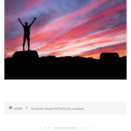
HOME
benjamin-davies-FiZTaNTj2Ak-unsplash