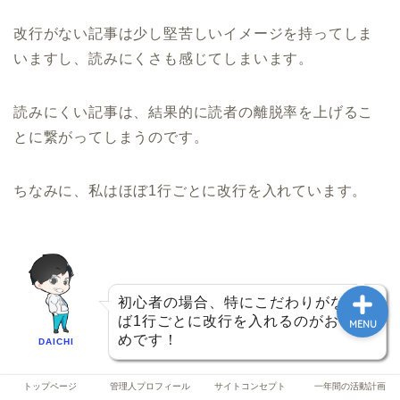
改行がない記事は少し堅苦しいイメージを持ってしま
いますし、読みにくさも感じてしまいます。
トップページ
読みにくい記事は、結果的に読者の離脱率を上げるこ
管理人プロフィール
とに繋がってしまうのです。
サイトコンセプト
ちなみに、私はほぼ1行ごとに改行を入れています。
一年間の活動計画
初心者の場合、特にこだわりがなけれ
ば1行ごとに改行を入れるのがおすす
MENU
めです！
DAICHI
トップページ
管理人プロフィール
サイトコンセプト
一年間の活動計画
ポイント⑧｜難しい表現は避ける！