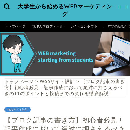
大学生から始めるWEBマーケティン
グ
トップページ
管理人プロフィール
サイトコンセプト
一年間の活動計
トップページ
>
Webサイト設計
>
【ブログ記事の書き
方】初心者必見！記事作成において絶対に押さえるべ
きの11のポイントと投稿までの流れを徹底解説！
Webサイト設計
【ブログ記事の書き方】初心者必見！
記事作成において絶対に押さえるべき