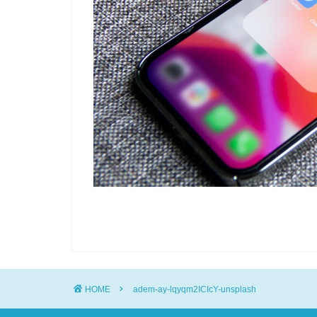
HOME
adem-ay-lqyqm2ICIcY-unsplash