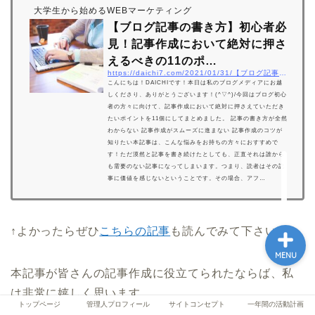
大学生から始めるWEBマーケティング
【ブログ記事の書き方】初心者必
見！記事作成において絶対に押さ
トップページ
えるべきの11のポ…
https://daichi7.com/2021/01/31/【ブログ記事の書き方】初心者必見！記事作成に
こんにちは！DAICHIです！本日は私のブログメディアにお越
管理人プロフィール
しくださり、ありがとうございます！(^▽^)/今回はブログ初心
者の方々に向けて、記事作成において絶対に押さえていただき
たいポイントを11個にしてまとめました。 記事の書き方が全然
わからない 記事作成がスムーズに進まない 記事作成のコツが
サイトコンセプト
知りたい本記事は、こんな悩みをお持ちの方々におすすめで
す！ただ漠然と記事を書き続けたとしても、正直それは誰から
も需要のない記事になってしまいます。つまり、読者はその記
一年間の活動計画
事に価値を感じないということです。その場合、アフ…
↑よかったらぜひ
こちらの記事
も読んでみて下さい！
MENU
本記事が皆さんの記事作成に役立てられたならば、私
は非常に嬉しく思います。
トップページ
管理人プロフィール
サイトコンセプト
一年間の活動計画