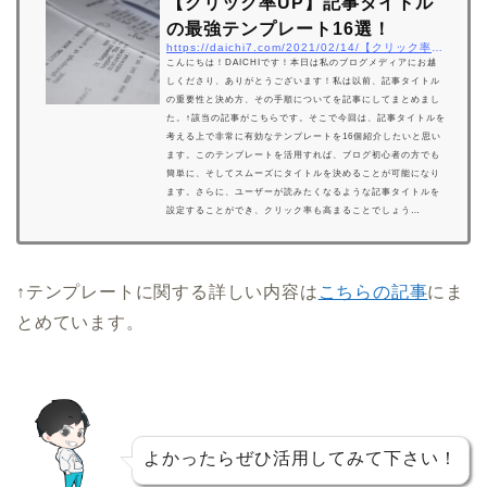
【クリック率UP】記事タイトル
の最強テンプレート16選！
https://daichi7.com/2021/02/14/【クリック率up】記事タイトルの最強テンプレート
こんにちは！DAICHIです！本日は私のブログメディアにお越
しくださり、ありがとうございます！私は以前、記事タイトル
の重要性と決め方、その手順についてを記事にしてまとめまし
た。↑該当の記事がこちらです。そこで今回は、記事タイトルを
考える上で非常に有効なテンプレートを16個紹介したいと思い
ます。このテンプレートを活用すれば、ブログ初心者の方でも
簡単に、そしてスムーズにタイトルを決めることが可能になり
ます。さらに、ユーザーが読みたくなるような記事タイトルを
設定することができ、クリック率も高まることでしょう…
↑テンプレートに関する詳しい内容は
こちらの記事
にま
とめています。
よかったらぜひ活用してみて下さい！